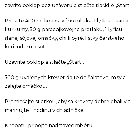
zavrite poklop bez uzáveru a stlačte tlačidlo „Štart“.
Pridajte 400 ml kokosového mlieka, 1 lyžičku kari a
kurkumy, 50 g paradajkovejho pretlaku, 1 lyžicu
slanej sójovej omáčky, chilli pyré, lístky čerstvého
korianderu a soľ.
Uzavrite poklop a stlačte „Štart“.
500 g uvařených kreviet dajte do šalátovej misy a
zalejte omáčkou.
Premiešajte stierkou, aby sa krevety dobre obalily a
marinujte 1 hodinu v chladničke.
K robotu pripojte nadstavec mixéru.