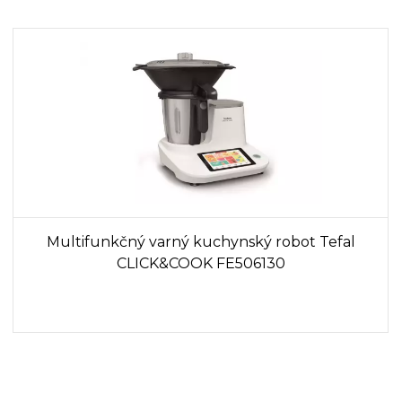
Multifunkčný varný kuchynský robot Tefal
CLICK&COOK FE506130