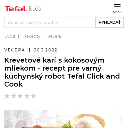
Menu
VYHĽADAŤ
Úvod
Recepty
Večera
VEČERA
26.2.2022
Krevetové kari s kokosovým
mliekom - recept pre varný
kuchynský robot Tefal Click and
Cook