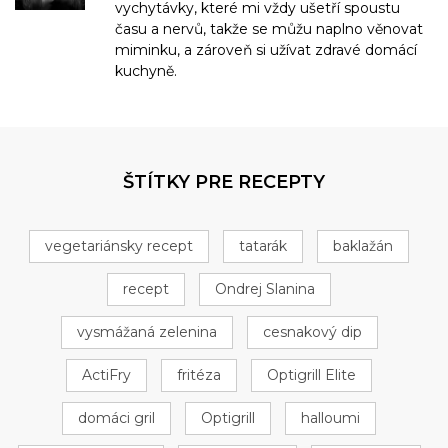
vychytávky, které mi vždy ušetří spoustu
času a nervů, takže se můžu naplno věnovat
miminku, a zároveň si užívat zdravé domácí
kuchyně.
ŠTÍTKY PRE RECEPTY
vegetariánsky recept
tatarák
baklažán
recept
Ondrej Slanina
vysmážaná zelenina
cesnakový dip
ActiFry
fritéza
Optigrill Elite
domáci gril
Optigrill
halloumi