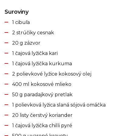
Suroviny
1 cibuľa
2 strúčiky cesnak
20 g zázvor
1 čajová lyžička kari
1 čajová lyžička kurkuma
2 polievkové lyžice kokosový olej
400 ml kokosové mlieko
50 g paradajkový pretlak
1 polievková lyžica slaná sójová omáčka
20 listy čerstvý koriander
1 čajová lyžička chilli pyré
500 g uvarené krevety