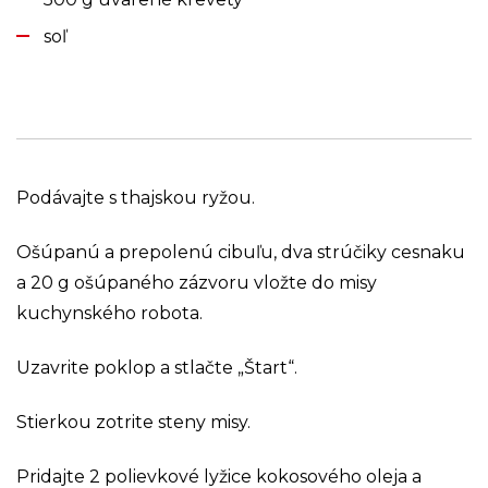
soľ
Podávajte s thajskou ryžou.
Ošúpanú a prepolenú cibuľu, dva strúčiky cesnaku
a 20 g ošúpaného zázvoru vložte do misy
kuchynského robota.
Uzavrite poklop a stlačte „Štart“.
Stierkou zotrite steny misy.
Pridajte 2 polievkové lyžice kokosového oleja a