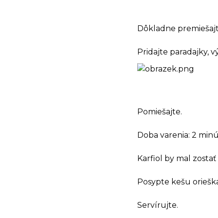
Dôkladne premiešajt
Pridajte paradajky, 
Pomiešajte.
Doba varenia: 2 min
Karfiol by mal zosta
Posypte kešu oriešk
Servírujte.