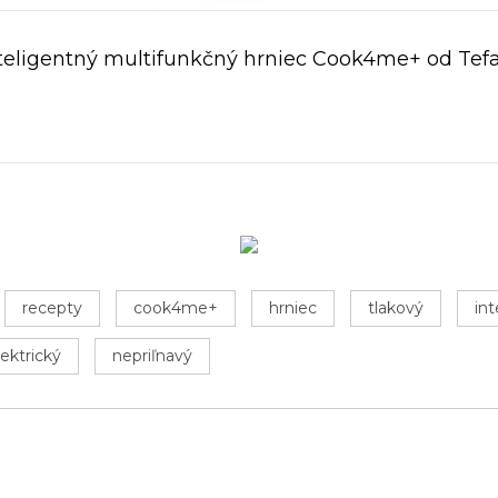
teligentný multifunkčný hrniec Cook4me+ od Tef
recepty
cook4me+
hrniec
tlakový
int
lektrický
nepriľnavý