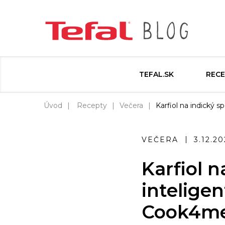
TEFAL.SK
RECE
Úvod
Recepty
Večera
Karfiol na indický 
VEČERA
3.12.20
Karfiol n
intelige
Cook4me