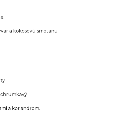
e.
vývar a kokosovú smotanu.
úty
ť chrumkavý.
ami a koriandrom.