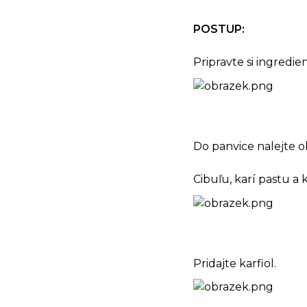
POSTUP:
Pripravte si ingredien
Do panvice nalejte ol
Cibuľu, karí pastu a
Pridajte karfiol.