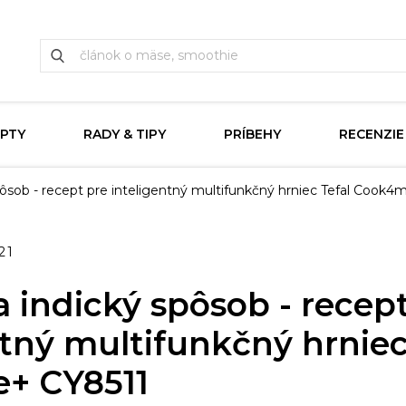
PTY
RADY & TIPY
PRÍBEHY
RECENZIE
spôsob - recept pre inteligentný multifunkčný hrniec Tefal Cook
21
a indický spôsob - recep
ntný multifunkčný hrniec
+ CY8511