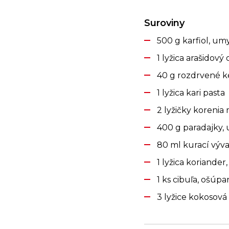
Suroviny
500 g karfiol, um
1 lyžica arašidový 
40 g rozdrvené k
1 lyžica kari pasta
2 lyžičky korenia 
400 g paradajky,
80 ml kurací výva
1 lyžica koriande
1 ks cibuľa, ošúp
3 lyžice kokosov