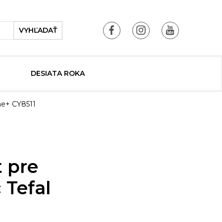
VYHĽADAŤ
DESIATA ROKA
4me+ CY8511
t pre
 Tefal