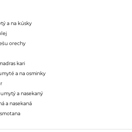
ytý a na kúsky
olej
ešu orechy
madras kari
 umyté a na osminky
r
r, umytý a nasekaný
aná a nasekaná
á smotana