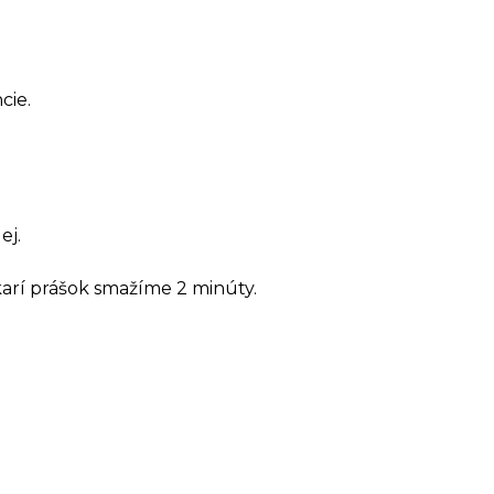
cie.
ej.
 karí prášok smažíme 2 minúty.