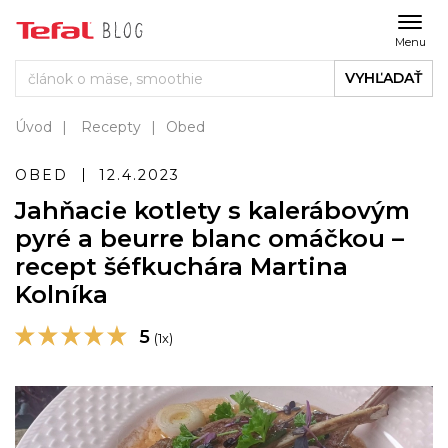
Menu
VYHĽADAŤ
Úvod
Recepty
Obed
OBED
12.4.2023
Jahňacie kotlety s kalerábovým
pyré a beurre blanc omáčkou –
recept šéfkuchára Martina
Kolníka
5
(1x)