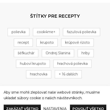
ŠTÍTKY PRE RECEPTY
polievka
cook4me+
fazuľová polievka
recept
krupoto
krúpové rizoto
šéfkuchár
Ondrej Slanina
hríby
huboví krupoto
hrachová polievka
hrachovka
+ 16 ďalších
Aby sme mohli zlepšovať naše webové stránky, musíme
ukladať súbory cookie o našich návštevníkoch.
Večeriame společne
ZAKÁZAŤ VŠETKO
NASTAVENIA
POVOLIŤ VŠETKO