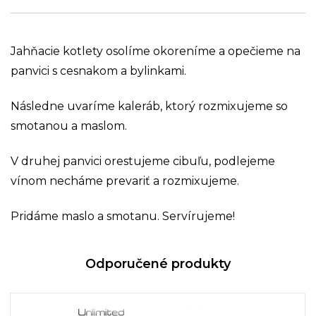
Jahňacie kotlety osolíme okoreníme a opečieme na
panvici s cesnakom a bylinkami.
Následne uvaríme kaleráb, ktorý rozmixujeme so
smotanou a maslom.
V druhej panvici orestujeme cibuľu, podlejeme
vínom necháme prevariť a rozmixujeme.
Pridáme maslo a smotanu. Servírujeme!
Odporučené produkty