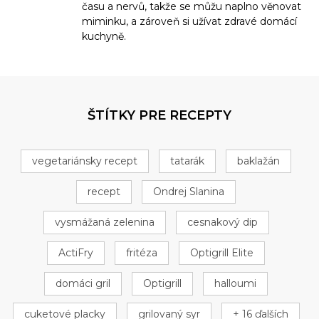
času a nervů, takže se můžu naplno věnovat
miminku, a zároveň si užívat zdravé domácí
kuchyně.
ŠTÍTKY PRE RECEPTY
vegetariánsky recept
tatarák
baklažán
recept
Ondrej Slanina
vysmážaná zelenina
cesnakový dip
ActiFry
fritéza
Optigrill Elite
domáci gril
Optigrill
halloumi
cuketové placky
grilovaný syr
+ 16 ďalších