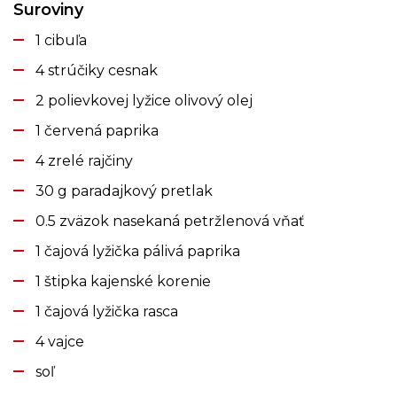
Suroviny
1 cibuľa
4 strúčiky cesnak
2 polievkovej lyžice olivový olej
1 červená paprika
4 zrelé rajčiny
30 g paradajkový pretlak
0.5 zväzok nasekaná petržlenová vňať
1 čajová lyžička pálivá paprika
1 štipka kajenské korenie
1 čajová lyžička rasca
4 vajce
soľ