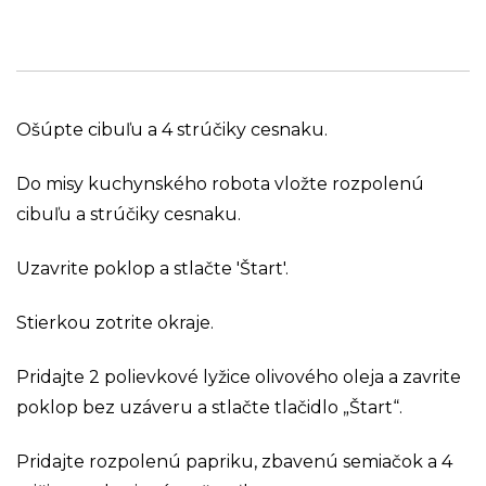
Ošúpte cibuľu a 4 strúčiky cesnaku.
Do misy kuchynského robota vložte rozpolenú
cibuľu a strúčiky cesnaku.
Uzavrite poklop a stlačte 'Štart'.
Stierkou zotrite okraje.
Pridajte 2 polievkové lyžice olivového oleja a zavrite
poklop bez uzáveru a stlačte tlačidlo „Štart“.
Pridajte rozpolenú papriku, zbavenú semiačok a 4