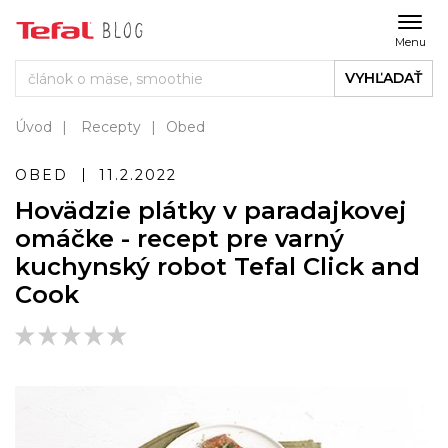
Menu
VYHĽADAŤ
Úvod
Recepty
Obed
OBED
11.2.2022
Hovädzie plátky v paradajkovej
omáčke - recept pre varný
kuchynský robot Tefal Click and
Cook