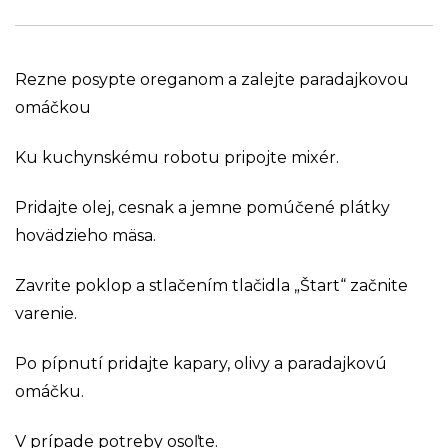
Rezne posypte oreganom a zalejte paradajkovou
omáčkou
Ku kuchynskému robotu pripojte mixér.
Pridajte olej, cesnak a jemne pomúčené plátky
hovädzieho mäsa.
Zavrite poklop a stlačením tlačidla „Štart“ začnite
varenie.
Po pípnutí pridajte kapary, olivy a paradajkovú
omáčku.
V prípade potreby osoľte.