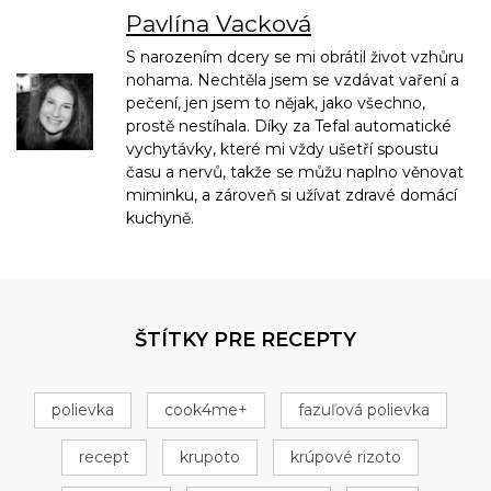
Pavlína Vacková
S narozením dcery se mi obrátil život vzhůru
nohama. Nechtěla jsem se vzdávat vaření a
pečení, jen jsem to nějak, jako všechno,
prostě nestíhala. Díky za Tefal automatické
vychytávky, které mi vždy ušetří spoustu
času a nervů, takže se můžu naplno věnovat
miminku, a zároveň si užívat zdravé domácí
kuchyně.
ŠTÍTKY PRE RECEPTY
polievka
cook4me+
fazuľová polievka
recept
krupoto
krúpové rizoto