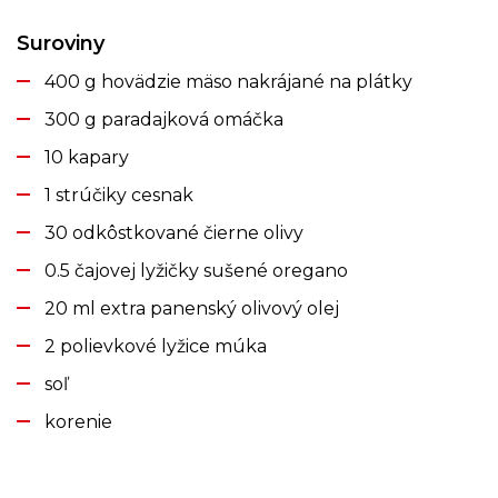
Suroviny
400 g hovädzie mäso nakrájané na plátky
300 g paradajková omáčka
10 kapary
1 strúčiky cesnak
30 odkôstkované čierne olivy
0.5 čajovej lyžičky sušené oregano
20 ml extra panenský olivový olej
2 polievkové lyžice múka
soľ
korenie