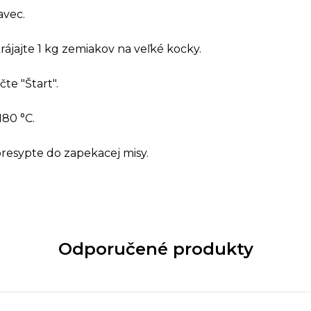
avec.
ájajte 1 kg zemiakov na veľké kocky.
čte "Štart".
180 °C.
resypte do zapekacej misy.
Odporučené produkty