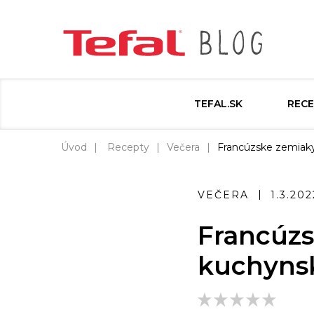
TEFAL.SK
RECE
Úvod
Recepty
Večera
Francúzske zemiaky 
VEČERA
1.3.202
Francúzs
kuchynsk