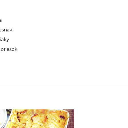
a
cesnak
iaky
oriešok