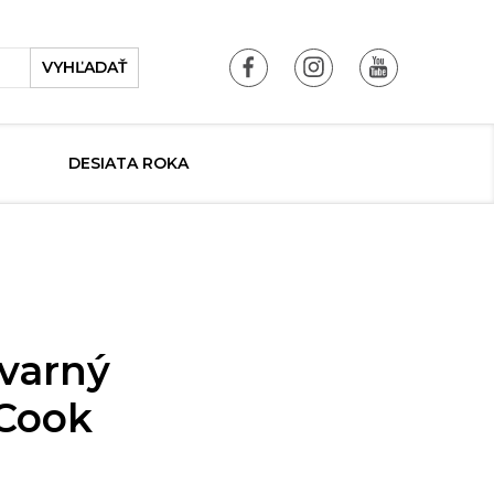
VYHĽADAŤ
DESIATA ROKA
 varný
 Cook