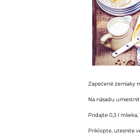
Zapečené zemiaky m
Na násadu umiestnite
Pridajte 0,3 l mlieka
Priklopte, utesnite ve