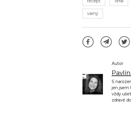
recept
Tefal
varný
Autor
Pavlí
S narozen
jen jsem 
vždy ušet
zdravé d