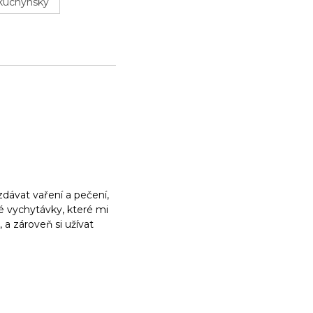
kuchynský
dávat vaření a pečení,
ké vychytávky, které mi
a zároveň si užívat