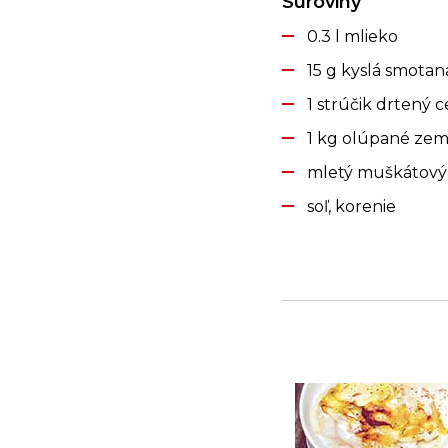
Suroviny
0.3 l mlieko
15 g kyslá smotan
1 strúčik drtený 
1 kg olúpané zem
mletý muškátový 
soľ, korenie