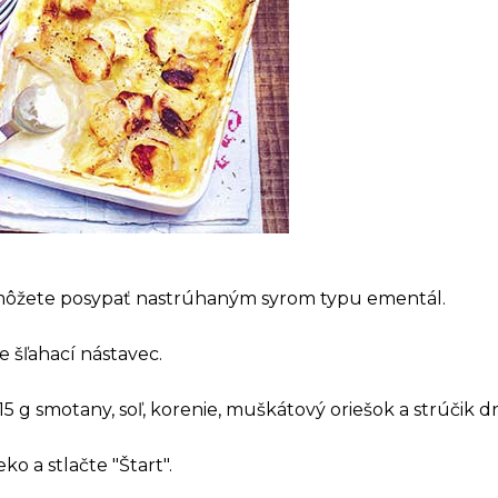
ôžete posypať nastrúhaným syrom typu ementál.
 šľahací nástavec.
, 15 g smotany, soľ, korenie, muškátový oriešok a strúčik
ko a stlačte "Štart".