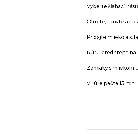
Vyberte šľahací nást
Olúpte, umyte a nakr
Pridajte mlieko a stla
Rúru predhrejte na 
Zemiaky s mliekom p
V rúre pečte 15 min.