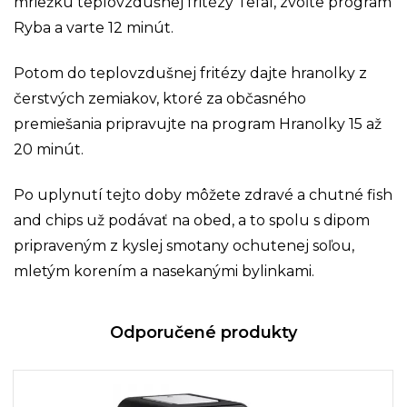
mriežku teplovzdušnej fritézy Tefal, zvoľte program
Ryba a varte 12 minút.
Potom do teplovzdušnej fritézy dajte hranolky z
čerstvých zemiakov, ktoré za občasného
premiešania pripravujte na program Hranolky 15 až
20 minút.
Po uplynutí tejto doby môžete zdravé a chutné fish
and chips už podávať na obed, a to spolu s dipom
pripraveným z kyslej smotany ochutenej soľou,
mletým korením a nasekanými bylinkami.
Odporučené produkty