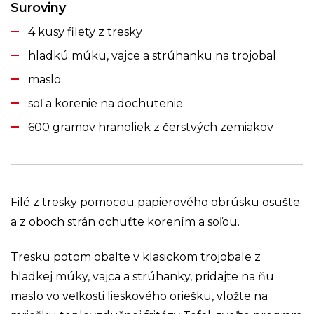
Suroviny
4 kusy filety z tresky
hladkú múku, vajce a strúhanku na trojobal
maslo
soľ a korenie na dochutenie
600 gramov hranoliek z čerstvých zemiakov
Filé z tresky pomocou papierového obrúsku osušte
a z oboch strán ochuťte korením a soľou.
Tresku potom obalte v klasickom trojobale z
hladkej múky, vajca a strúhanky, pridajte na ňu
maslo vo veľkosti lieskového oriešku, vložte na