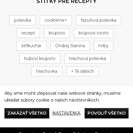
ŠTÍTKY PRE RECEPTY
polievka
cook4me+
fazuľová polievka
recept
krupoto
krúpové rizoto
šéfkuchár
Ondrej Slanina
hríby
huboví krupoto
hrachová polievka
hrachovka
+ 16 ďalších
Aby sme mohli zlepšovať naše webové stránky, musíme
ukladať súbory cookie o našich návštevníkoch.
Večeriame společne
ZAKÁZAŤ VŠETKO
NASTAVENIA
POVOLIŤ VŠETKO
Tefal