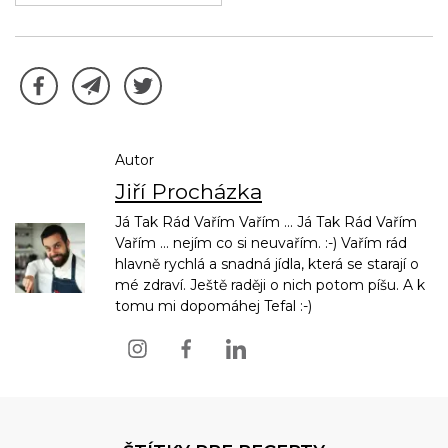
Autor
Jiří Procházka
Já Tak Rád Vařím Vařím ... Já Tak Rád Vařím
Vařím ... nejím co si neuvařím. :-) Vařím rád
hlavně rychlá a snadná jídla, která se starají o
mé zdraví. Ještě raději o nich potom píšu. A k
tomu mi dopomáhej Tefal :-)