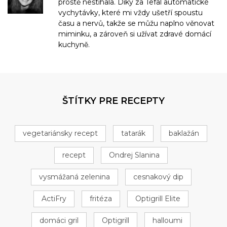
prostě nestíhala. Díky za Tefal automatické
vychytávky, které mi vždy ušetří spoustu
času a nervů, takže se můžu naplno věnovat
miminku, a zároveň si užívat zdravé domácí
kuchyně.
ŠTÍTKY PRE RECEPTY
vegetariánsky recept
tatarák
baklažán
recept
Ondrej Slanina
vysmážaná zelenina
cesnakový dip
ActiFry
fritéza
Optigrill Elite
domáci gril
Optigrill
halloumi