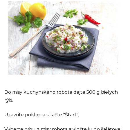
Do misy kuchynského robota dajte 500 g bielych
rýb.
Uzavrite poklop a stlačte "Štart".
Vyberte rybu z misy robota a vložte ju do šalátovej