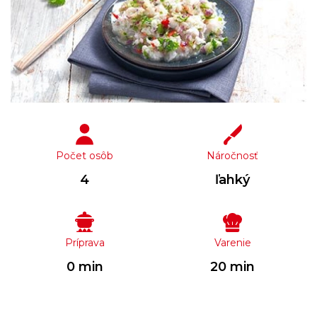
Počet osôb
Náročnosť
4
ľahký
Príprava
Varenie
0 min
20 min