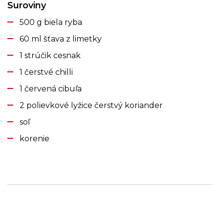
Suroviny
500 g biela ryba
60 ml šťava z limetky
1 strúčik cesnak
1 čerstvé chilli
1 červená cibuľa
2 polievkové lyžice čerstvý koriander
soľ
korenie