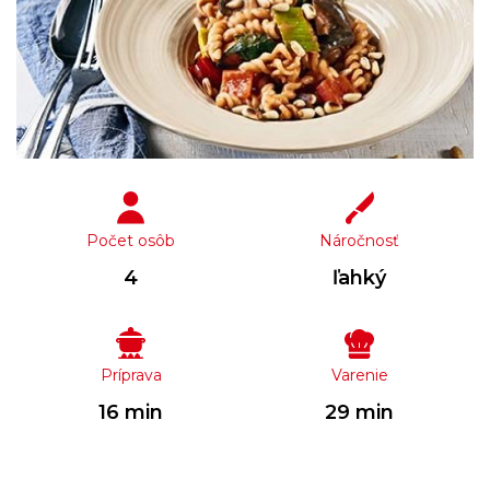
Počet osôb
Náročnosť
4
ľahký
Príprava
Varenie
16 min
29 min