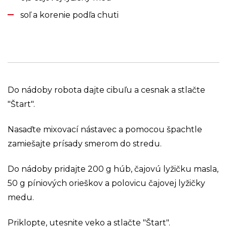
soľ a korenie podľa chuti
Do nádoby robota dajte cibuľu a cesnak a stlačte
"Štart".
Nasaďte mixovací nástavec a pomocou špachtle
zamiešajte prísady smerom do stredu.
Do nádoby pridajte 200 g húb, čajovú lyžičku masla,
50 g píniových orieškov a polovicu čajovej lyžičky
medu.
Priklopte, utesnite veko a stlačte "Štart".