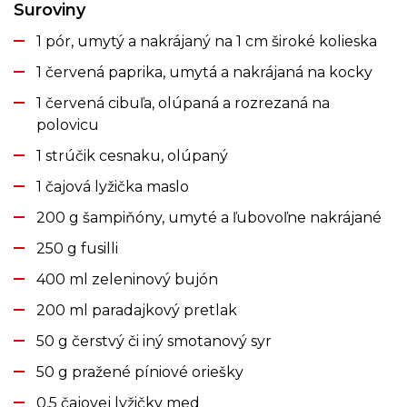
Suroviny
1 pór, umytý a nakrájaný na 1 cm široké kolieska
1 červená paprika, umytá a nakrájaná na kocky
1 červená cibuľa, olúpaná a rozrezaná na
polovicu
1 strúčik cesnaku, olúpaný
1 čajová lyžička maslo
200 g šampiňóny, umyté a ľubovoľne nakrájané
250 g fusilli
400 ml zeleninový bujón
200 ml paradajkový pretlak
50 g čerstvý či iný smotanový syr
50 g pražené píniové oriešky
0,5 čajovej lyžičky med