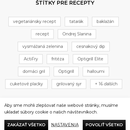
ŠTÍTKY PRE RECEPTY
vegetariánsky recept
tatarák
baklažán
recept
Ondrej Slanina
vysmážaná zelenina
cesnakový dip
ActiFry
fritéza
Optigrill Elite
domáci gril
Optigrill
halloumi
cuketové placky
grilovaný syr
+ 16 ďalších
Aby sme mohli zlepšovať naše webové stránky, musíme
ukladať súbory cookie o našich návštevníkoch.
Večeriame společne
ZAKÁZAŤ VŠETKO
NASTAVENIA
POVOLIŤ VŠETKO
Tefal