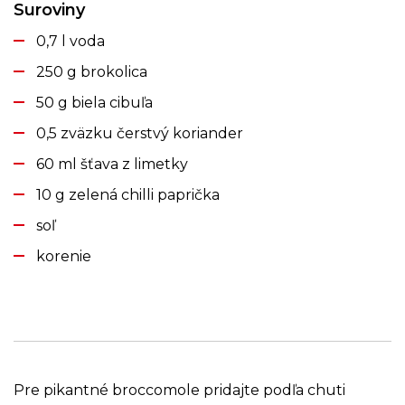
Suroviny
0,7 l voda
250 g brokolica
50 g biela cibuľa
0,5 zväzku čerstvý koriander
60 ml šťava z limetky
10 g zelená chilli paprička
soľ
korenie
Pre pikantné broccomole pridajte podľa chuti