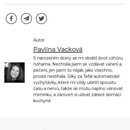
Autor
Pavlína Vacková
S narozením dcery se mi obrátil život vzhůru
nohama. Nechtěla jsem se vzdávat vaření a
pečení, jen jsem to nějak, jako všechno,
prostě nestíhala. Díky za Tefal automatické
vychytávky, které mi vždy ušetří spoustu
času a nervů, takže se můžu naplno věnovat
miminku, a zároveň si užívat zdravé domácí
kuchyně.