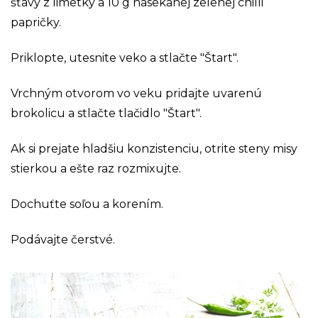
šťavy z limetky a 10 g nasekanej zelenej chilli
papričky.
Priklopte, utesnite veko a stlačte "Štart".
Vrchným otvorom vo veku pridajte uvarenú
brokolicu a stlačte tlačidlo "Štart".
Ak si prejate hladšiu konzistenciu, otrite steny misy
stierkou a ešte raz rozmixujte.
Dochuťte soľou a korením.
Podávajte čerstvé.