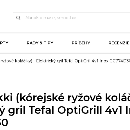
PTY
RADY & TIPY
PRÍBEHY
RECENZIE
ryžové koláčiky) - Elektrický gril Tefal OptiGrill 4v1 Inox GC774D3
i (kórejské ryžové koláč
ý gril Tefal OptiGrill 4v1 
30