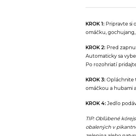
KROK 1
:
Pripravte si
omáčku, gochujang, 
KROK 2
:
Pred zapnutí
Automaticky sa vybe
Po rozohriatí pridajt
KROK 3
:
Opláchnite t
omáčkou a hubami a 
KROK 4
:
Jedlo podá
TIP: Obľúbené kórejs
obalených v pikantne
zelenina alebo natvr