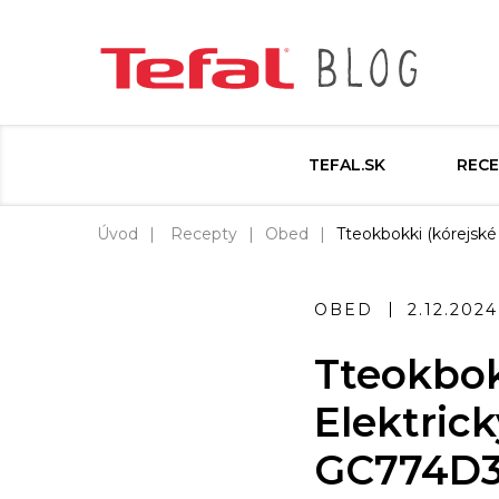
TEFAL.SK
RECE
Úvod
Recepty
Obed
Tteokbokki (kórejské 
OBED
2.12.2024
Tteokbokk
Elektrick
GC774D