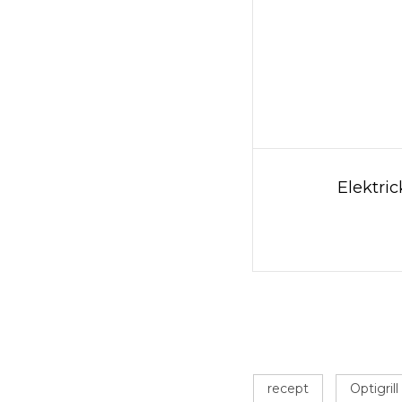
Elektric
recept
Optigrill