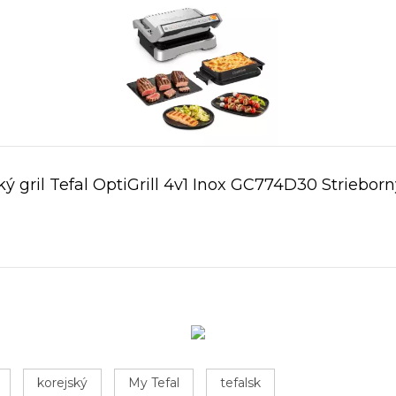
ký gril Tefal OptiGrill 4v1 Inox GC774D30 Striebor
korejský
My Tefal
tefalsk