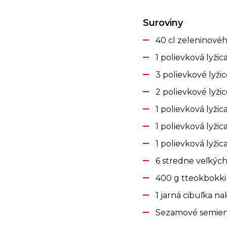
Suroviny
40 cl zeleninové
1 polievková lyž
3 polievkové lyži
2 polievkové lyž
1 polievková lyž
1 polievková lyž
1 polievková lyži
6 stredne veľkých
400 g tteokbokki 
1 jarná cibuľka n
Sezamové semie