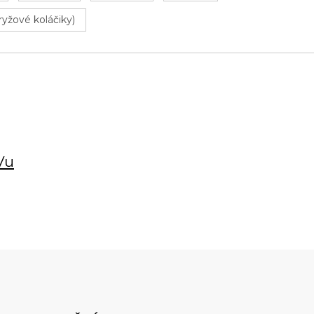
ryžové koláčiky)
Vu