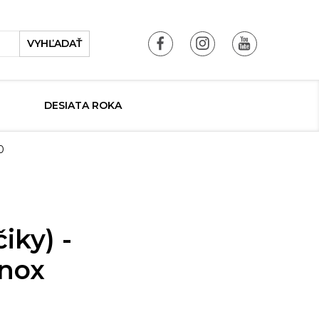
VYHĽADAŤ
DESIATA ROKA
0
iky) -
Inox