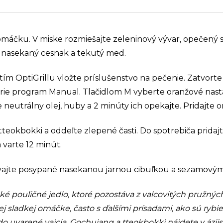
 omáčku. V miske rozmiešajte zeleninový vývar, opečený 
nasekaný cesnak a tekutý med.
m OptiGrillu vložte príslušenstvo na pečenie. Zatvorte g
rie program Manual. Tlačidlom M vyberte oranžové nasta
e neutrálny olej, huby a 2 minúty ich opekajte. Pridajte
teokbokki a oddeľte zlepené časti. Do spotrebiča pridaj
varte 12 minút.
vajte posypané nasekanou jarnou cibuľkou a sezamovým
ké pouličné jedlo, ktoré pozostáva z valcovitých pružnýc
j sladkej omáčke, často s ďalšími prísadami, ako sú rybi
do uvarené vajcia. Gochujang a tteokbokki nájdete v ázij