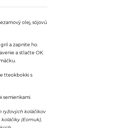
sezamový olej, sójovú
ril a zapnite ho.
venie a stlačte OK.
 omáčku.
te tteokbokki s
i semienkami.
h ryžových koláčikov
e koláčiky (Eomuk),
ských