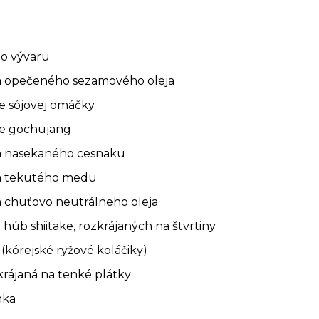
ho vývaru
ica opečeného sezamového oleja
ce sójovej omáčky
ice gochujang
ica nasekaného cesnaku
ica tekutého medu
ca chuťovo neutrálneho oleja
 húb shiitake, rozkrájaných na štvrtiny
(kórejské ryžové koláčiky)
akrájaná na tenké plátky
nka