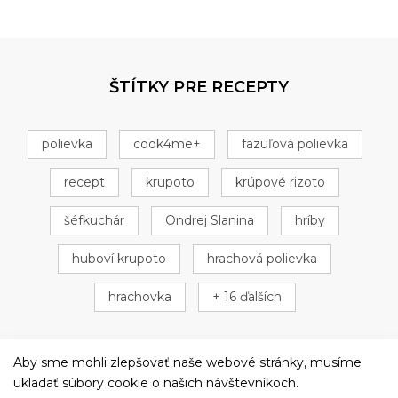
ŠTÍTKY PRE RECEPTY
polievka
cook4me+
fazuľová polievka
recept
krupoto
krúpové rizoto
šéfkuchár
Ondrej Slanina
hríby
huboví krupoto
hrachová polievka
hrachovka
+ 16 ďalších
Aby sme mohli zlepšovať naše webové stránky, musíme
ukladať súbory cookie o našich návštevníkoch.