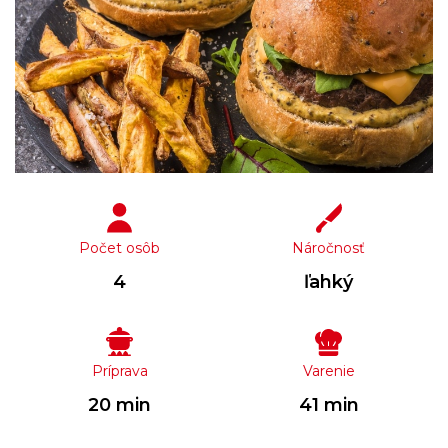
Počet osôb
Náročnosť
4
ľahký
Príprava
Varenie
20 min
41 min