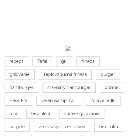
recept
Tefal
gril
fritéza
grilovanie
teplovzdušná fritéza
burger
hamburger
šťavnatý hamburger
domáci
Easy Fry
Oven &amp; Grill
zdravé jedlo
rúra
bez oleja
zdravé grilovanie
na grile
zo sladkých zemiakov
bez tuku