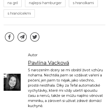
na gril
najlepsi hamburger
s hranolkami
s hranolcekmi
Autor
Pavlína Vacková
S narozením dcery se mi obrátil život vzhůru
nohama. Nechtěla jsem se vzdávat vaření a
pečení, jen jsem to nějak, jako všechno,
prostě nestíhala. Díky za Tefal automatické
vychytávky, které mi vždy ušetří spoustu
času a nervů, takže se můžu naplno věnovat
miminku, a zároveň si užívat zdravé domácí
kuchyně.