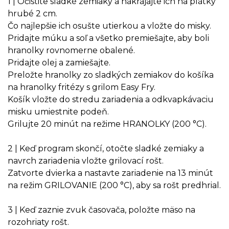
1 | Očistite sladké zemiaky a nakrájajte ich na plátky
hrubé 2 cm.
Čo najlepšie ich osušte utierkou a vložte do misky.
Pridajte múku a soľ a všetko premiešajte, aby boli
hranolky rovnomerne obalené.
Pridajte olej a zamiešajte.
Preložte hranolky zo sladkých zemiakov do košíka
na hranolky fritézy s grilom Easy Fry.
Košík vložte do stredu zariadenia a odkvapkávaciu
misku umiestnite podeň.
Grilujte 20 minút na režime HRANOLKY (200 °C).
2 | Keď program skončí, otočte sladké zemiaky a
navrch zariadenia vložte grilovací rošt.
Zatvorte dvierka a nastavte zariadenie na 13 minút
na režim GRILOVANIE (200 °C), aby sa rošt predhrial.
3 | Keď zaznie zvuk časovača, položte mäso na
rozohriaty rošt.