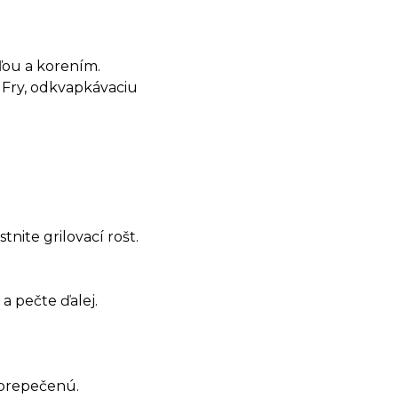
ľou a korením.
y Fry, odkvapkávaciu
nite grilovací rošt.
a pečte ďalej.
 prepečenú.