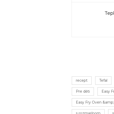
Tepl
recept
Tefal
Pre děti
Easy F
Easy Fry Oven &amp; 
s rozmarínom