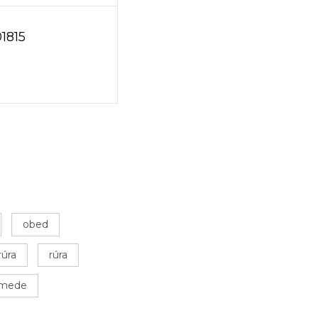
01815
obed
rúra
rúra
 mede