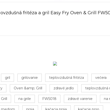
ovzdušná fritéza a gril Easy Fry Oven & Grill FW5
gril
grilovanie
teplovzdušná fritéza
večera
ry
Oven &amp; Grill
zdravé jedlo
teplovzdušná 
Grill
na grile
FW5018
zdravé varenie
na
s medom
prsia
kačacia prsia
kačacie prso