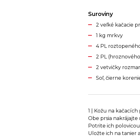
Suroviny
2 veľké kačacie pr
1 kg mrkvy
4 PL roztopené
2 PL (hroznového)
2 vetvičky rozma
Soľ, čierne koreni
1 | Kožu na kačacíc
Obe prsia nakrájajte
Potrite ich polovic
Uložte ich na tanier 