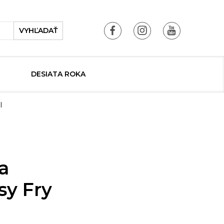
VYHĽADAŤ
DESIATA ROKA
l
a
sy Fry