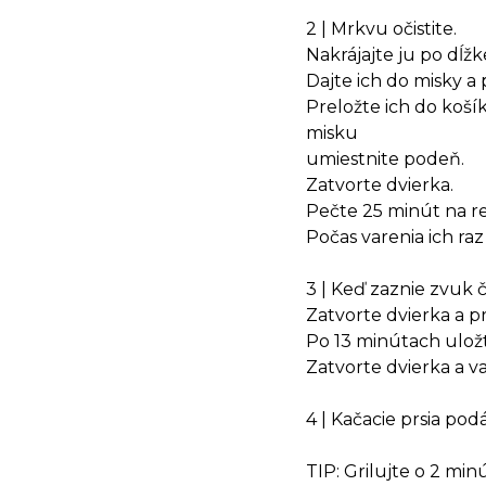
2 | Mrkvu očistite.
Nakrájajte ju po dĺž
Dajte ich do misky 
Preložte ich do koší
misku
umiestnite podeň.
Zatvorte dvierka.
Pečte 25 minút na r
Počas varenia ich raz
3 | Keď zaznie zvuk 
Zatvorte dvierka a p
Po 13 minútach uložt
Zatvorte dvierka a v
4 | Kačacie prsia po
TIP: Grilujte o 2 mi