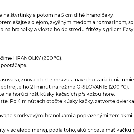
ke na štvrtinky a potom na 5 cm dlhé hranolčeky.
a premiešajte s olejom, zvyšným medom a rozmarínom, so
ka na hranolky a vložte ho do stredu fritézy s grilom Eas
ežime HRANOLKY (200 °C).
 pootáčajte.
časovača, znova otočte mrkvu a navrchu zariadenia umiest
redhrejte ho 21 minút na režime GRILOVANIE (200 °C).
e na horúci rošt kúsky kačacích pŕs kožou hore.
arte. Po 4 minútach otočte kúsky kačky, zatvorte dvierka 
dávajte s mrkvovými hranolkami a popraženými zemiakmi.
núty viac alebo menej, podľa toho, akú chcete mať kačku