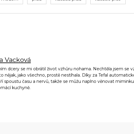
na Vacková
ím dcery se mi obrátil život vzhůru nohama. Nechtěla jsem se vz
to nějak, jako všechno, prostě nestíhala. Díky za Tefal automatic
ří spoustu času a nervů, takže se můžu naplno věnovat miminku, 
omácí kuchyně.