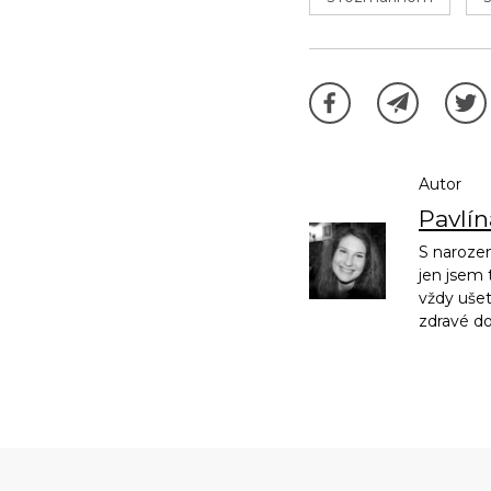
Autor
Pavlí
S narozen
jen jsem 
vždy ušet
zdravé d