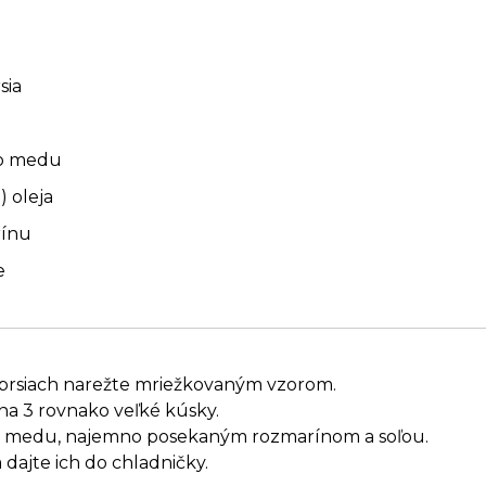
sia
ho medu
 oleja
rínu
e
h prsiach narežte mriežkovaným vzorom.
 na 3 rovnako veľké kúsky.
ou medu, najemno posekaným rozmarínom a soľou.
a dajte ich do chladničky.