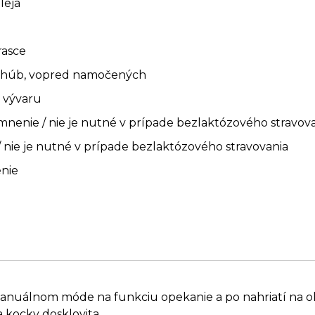
leja
rasce
h húb, vopred namočených
 vývaru
mnenie / nie je nutné v prípade bezlaktózového stravov
 nie je nutné v prípade bezlaktózového stravovania
enie
nuálnom móde na funkciu opekanie a po nahriatí na o
 kocky dosklovita.