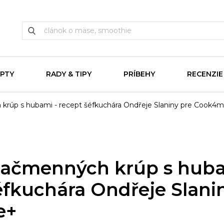
PTY
RADY & TIPY
PRÍBEHY
RECENZIE
 krúp s hubami - recept šéfkuchára Ondřeje Slaniny pre Cook4
 jačmenných krúp s huba
éfkuchára Ondřeje Slani
e+