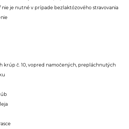
 nie je nutné v prípade bezlaktózového stravovania
enie
 krúp č. 10, vopred namočených, prepláchnutých
aku
húb
leja
rasce