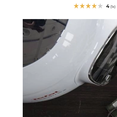
4
(1x)