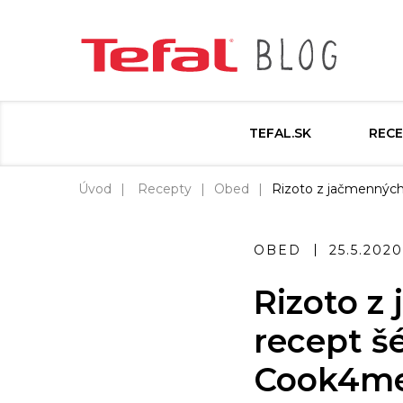
TEFAL.SK
RECE
Úvod
Recepty
Obed
Rizoto z jačmenných
OBED
25.5.2020
Rizoto z
recept š
Cook4m