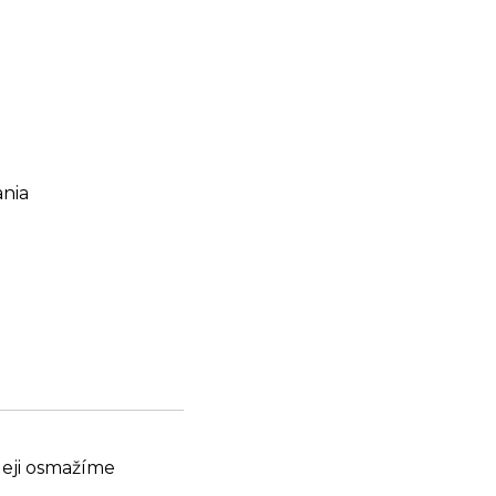
ania
leji osmažíme