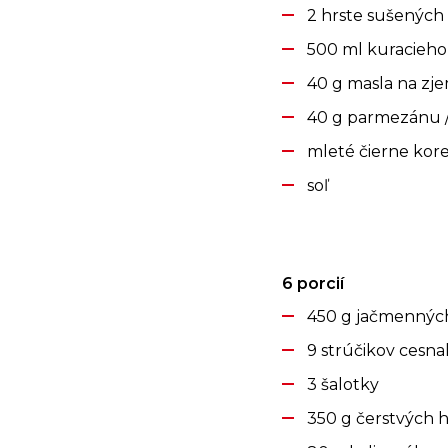
2 hrste sušenýc
500 ml kuracieho
40 g masla na zje
40 g parmezánu /
mleté čierne kor
soľ
6 porcií
450 g jačmenných
9 strúčikov cesn
3 šalotky
350 g čerstvých 