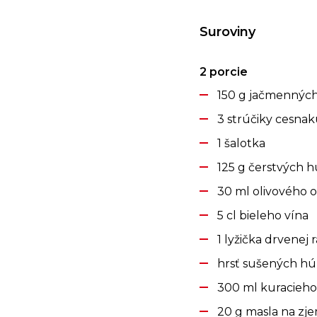
Suroviny
2 porcie
150 g jačmenných
3 strúčiky cesna
1 šalotka
125 g čerstvých 
30 ml olivového o
5 cl bieleho vína
1 lyžička drvenej 
hrsť sušených h
300 ml kuracieho
20 g masla na zje