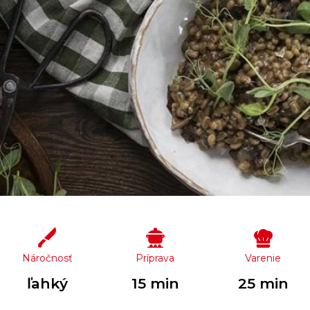
Náročnosť
Príprava
Varenie
ľahký
15 min
25 min