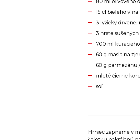
80 ml olivového o
15 cl bieleho vína
3 lyžičky drvenej 
3 hrste sušenýc
700 ml kuracieho
60 g masla na zje
60 g parmezánu /
mleté čierne kor
soľ
Hrniec zapneme v ma
šalotku nakrájanú na