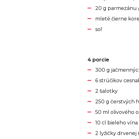
20 g parmezánu /
mleté čierne kor
soľ
4 porcie
300 g jačmenných
6 strúčikov cesn
2 šalotky
250 g čerstvých 
50 ml olivového o
10 cl bieleho vína
2 lyžičky drvenej 