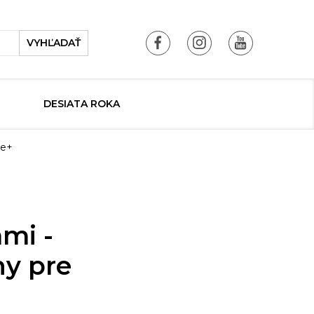
VYHĽADAŤ
DESIATA ROKA
me+
mi -
ny pre