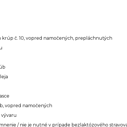
 krúp č. 10, vopred namočených, prepláchnutých
ku
húb
leja
rasce
úb, vopred namočených
 vývaru
mnenie / nie je nutné v prípade bezlaktózového stravov