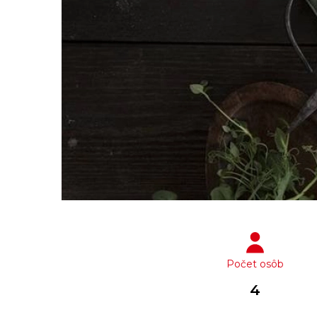
Počet osôb
4