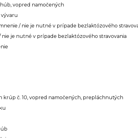
h húb, vopred namočených
 vývaru
mnenie / nie je nutné v prípade bezlaktózového stravov
 nie je nutné v prípade bezlaktózového stravovania
enie
 krúp č. 10, vopred namočených, prepláchnutých
aku
húb