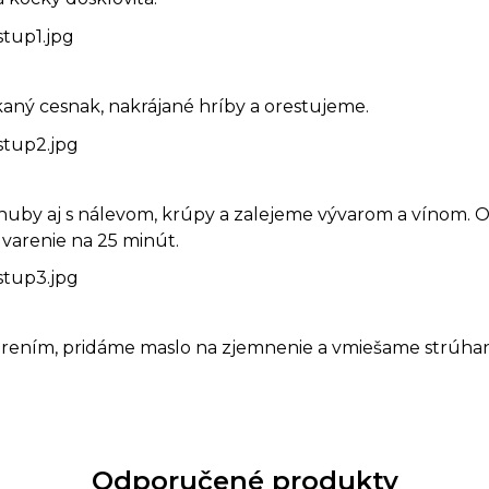
aný cesnak, nakrájané hríby a orestujeme.
by aj s nálevom, krúpy a zalejeme vývarom a vínom. O
varenie na 25 minút.
orením, pridáme maslo na zjemnenie a vmiešame strúha
Odporučené produkty