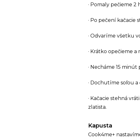
· Pomaly pečieme 2 
· Po pečení kačacie
· Odvaríme všetku 
· Krátko opečieme a
· Necháme 15 minút p
· Dochutíme soľou a
· Kačacie stehná vr
zlatista.
Kapusta
Cook4me+ nastavíme 