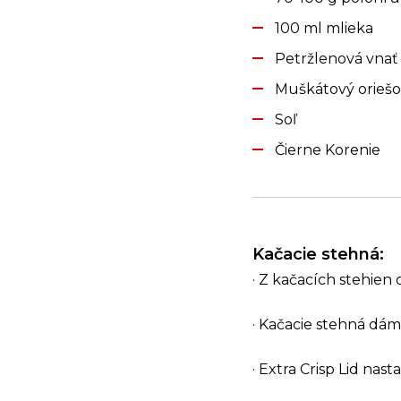
100 ml mlieka
Petržlenová vnať
Muškátový orieš
Soľ
Čierne Korenie
Kačacie stehná:
· Z kačacích stehie
· Kačacie stehná dá
· Extra Crisp Lid nast