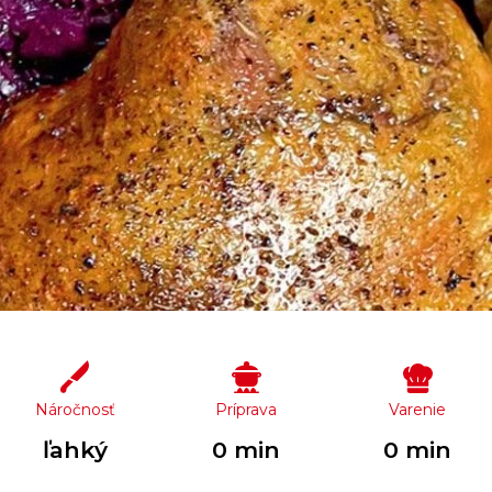
Náročnosť
Príprava
Varenie
ľahký
0 min
0 min