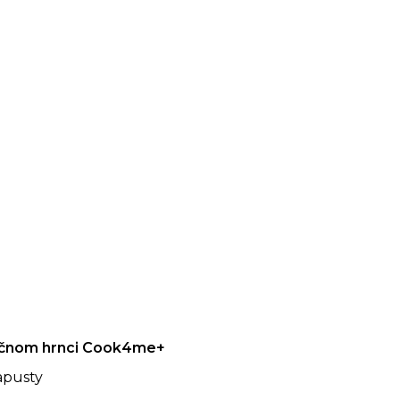
nkčnom hrnci Cook4me+
apusty