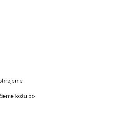
 ohrejeme.
ečieme kožu do