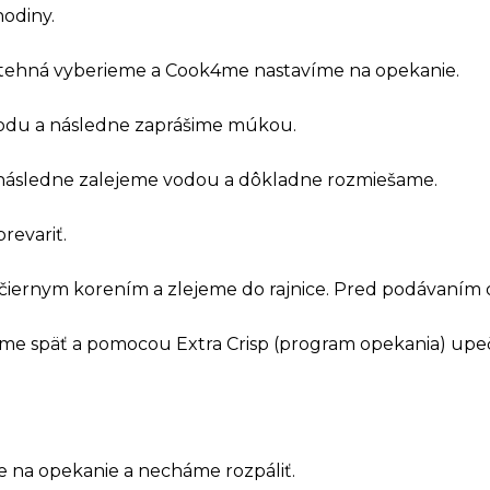
hodiny.
 stehná vyberieme a Cook4me nastavíme na opekanie.
vodu a následne zaprášime múkou.
 následne zalejeme vodou a dôkladne rozmiešame.
revariť.
 čiernym korením a zlejeme do rajnice. Pred podávaním
átime späť a pomocou Extra Crisp (program opekania) up
na opekanie a necháme rozpáliť.