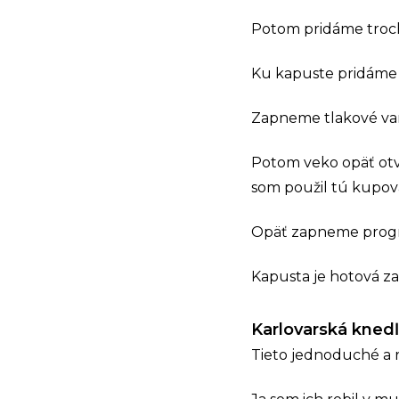
Potom pridáme troch
Ku kapuste pridáme 
Zapneme tlakové var
Potom veko opäť ot
som použil tú kupova
Opäť zapneme progr
Kapusta je hotová z
Karlovarská kned
Tieto jednoduché a r