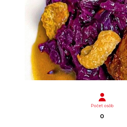
Počet osôb
0