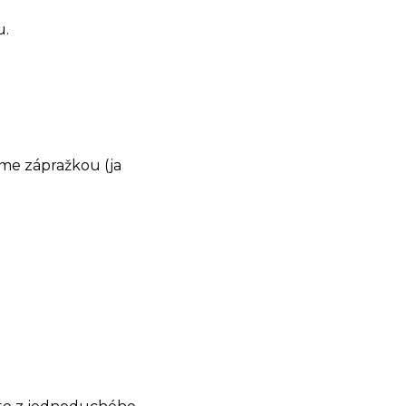
u.
me zápražkou (ja