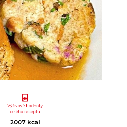
Výživové hodnoty
celého receptu
2007 kcal