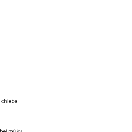
y
 chleba
ubej múky