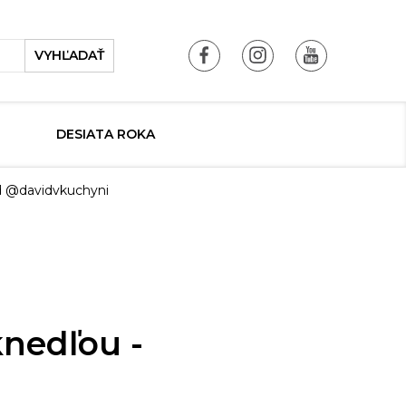
VYHĽADAŤ
DESIATA ROKA
d @davidvkuchyni
nedľou -