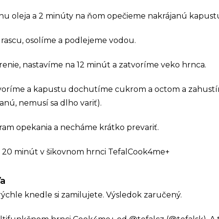
u oleja a 2 minúty na ňom opečieme nakrájanú kapust
rascu, osolíme a podlejeme vodou.
enie, nastavíme na 12 minút a zatvoríme veko hrnca.
voríme a kapustu dochutíme cukrom a octom a zahustí
nú, nemusí sa dlho variť).
am opekania a necháme krátko prevariť.
a 20 minút v šikovnom hrnci TefalCook4me+
ľa
ýchle knedle si zamilujete. Výsledok zaručený.