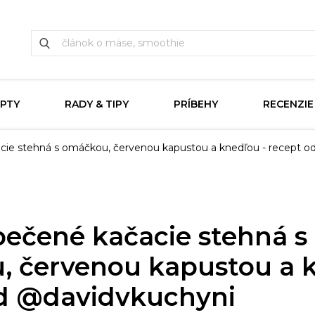
PTY
RADY & TIPY
PRÍBEHY
RECENZIE
ie stehná s omáčkou, červenou kapustou a knedľou - recept o
ečené kačacie stehná s
 červenou kapustou a k
od @davidvkuchyni