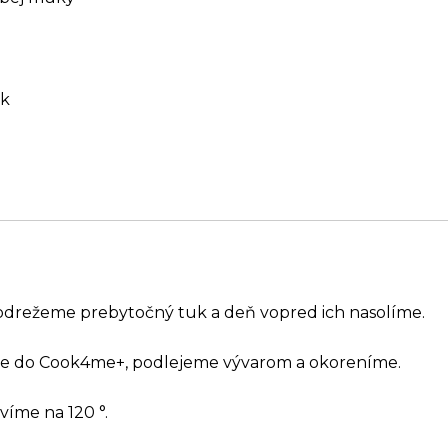
ok
n odrežeme prebytočný tuk a deň vopred ich nasolíme.
me do Cook4me+, podlejeme vývarom a okoreníme.
avíme na 120 °.