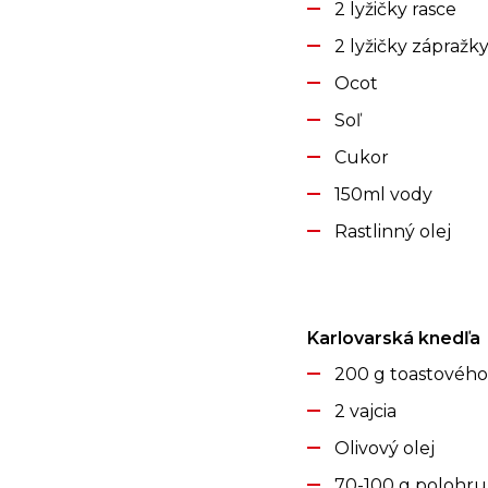
2 lyžičky rasce
2 lyžičky zápražk
Ocot
Soľ
Cukor
150ml vody
Rastlinný olej
Karlovarská knedľa
200 g toastového
2 vajcia
Olivový olej
70-100 g polohr