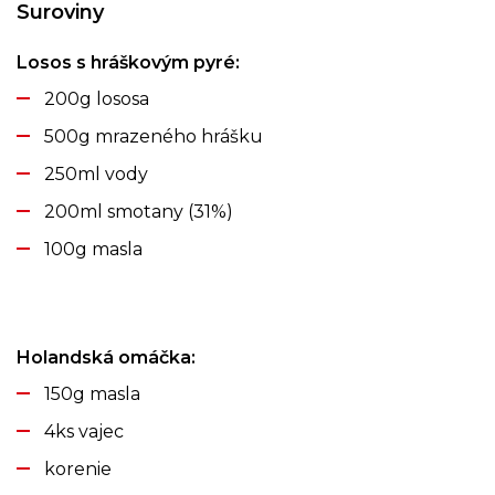
Suroviny
Losos s hráškovým pyré:
200g lososa
500g mrazeného hrášku
250ml vody
200ml smotany (31%)
100g masla
Holandská omáčka:
150g masla
4ks vajec
korenie