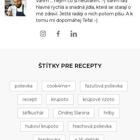
Vařím ... nejím co si neuvařím. :-) Vařím rád
hlavně rychlá a snadná jídla, která se starají o
mé zdraví. Ještě raději o nich potom píšu. A k
tomu mi dopomáhej Tefal :-)
ŠTÍTKY PRE RECEPTY
polievka
cook4me+
fazuľová polievka
recept
krupoto
krúpové rizoto
šéfkuchár
Ondrej Slanina
hríby
huboví krupoto
hrachová polievka
hrachovka
+ 16 ďalších