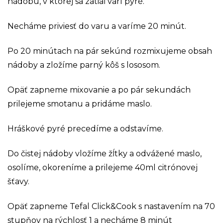
nádobu, v ktorej sa zatiaľ varí pyré.
Necháme priviesť do varu a varíme 20 minút.
Po 20 minútach na pár sekúnd rozmixujeme obsah
nádoby a zložíme parný kôš s lososom.
Opäť zapneme mixovanie a po pár sekundách
prilejeme smotanu a pridáme maslo.
Hráškové pyré precedíme a odstavíme.
Do čistej nádoby vložíme žĺtky a odvážené maslo,
osolíme, okoreníme a prilejeme 40ml citrónovej
šťavy.
Opäť zapneme Tefal Click&Cook s nastavením na 70
stupňov na rýchlosť 1 a necháme 8 minút