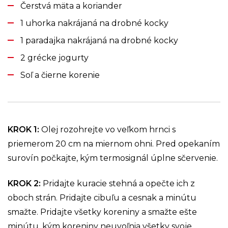
Čerstvá mäta a koriander
1 uhorka nakrájaná na drobné kocky
1 paradajka nakrájaná na drobné kocky
2 grécke jogurty
Soľ a čierne korenie
KROK 1
:
Olej rozohrejte vo veľkom hrnci s
priemerom 20 cm na miernom ohni. Pred opekaním
surovín počkajte, kým termosignál úplne sčervenie.
KROK 2
:
Pridajte kuracie stehná a opečte ich z
oboch strán. Pridajte cibuľu a cesnak a minútu
smažte. Pridajte všetky koreniny a smažte ešte
minútu, kým koreniny neuvoľnia všetky svoje