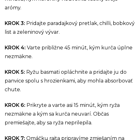
arómy.
KROK 3
:
Pridajte paradajkový pretlak, chilli, bobkový
list a zeleninový vývar.
KROK 4
:
Varte približne 45 minút, kým kurča úplne
nezmäkne.
KROK 5
:
Ryžu basmati opláchnite a pridajte ju do
panvice spolu s hrozienkami, aby mohla absorbovať
chute.
KROK 6
:
Prikryte a varte asi 15 minút, kým ryža
nezmäkne a kým sa kurča neuvarí. Občas
premiešajte, aby sa ryža neprilepila.
KROK 7
:
Omáčku raita pripravíme zmiešaním na