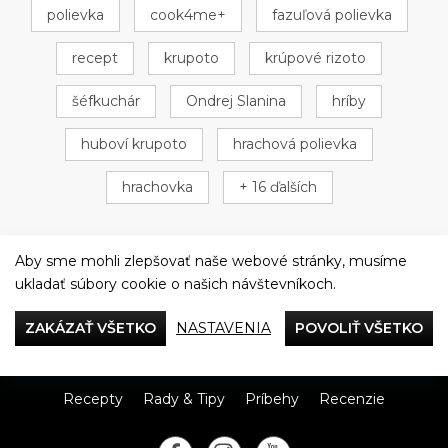
polievka
cook4me+
fazuľová polievka
recept
krupoto
krúpové rizoto
šéfkuchár
Ondrej Slanina
hríby
huboví krupoto
hrachová polievka
hrachovka
+ 16 ďalších
Aby sme mohli zlepšovať naše webové stránky, musíme
ukladať súbory cookie o našich návštevníkoch.
Večeriame společne
ZAKÁZAŤ VŠETKO
NASTAVENIA
POVOLIŤ VŠETKO
Tefal
Recepty
Rady & Tipy
Príbehy
Recenzie