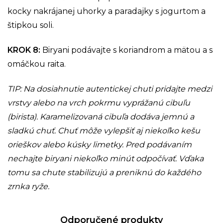
kocky nakrájanej uhorky a paradajky s jogurtom a
štipkou soli.
KROK 8
:
Biryani podávajte s koriandrom a mätou a s
omáčkou raita.
TIP: Na dosiahnutie autentickej chuti pridajte medzi
vrstvy alebo na vrch pokrmu vyprážanú cibuľu
(birista). Karamelizovaná cibuľa dodáva jemnú a
sladkú chuť. Chuť môže vylepšiť aj niekoľko kešu
orieškov alebo kúsky limetky. Pred podávaním
nechajte biryani niekoľko minút odpočívať. Vďaka
tomu sa chute stabilizujú a preniknú do každého
zrnka ryže.
Odporučené produkty