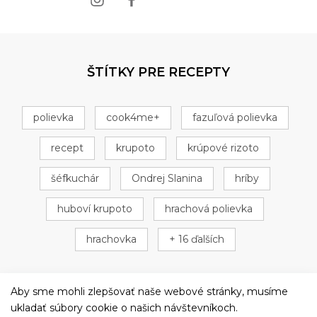
ŠTÍTKY PRE RECEPTY
polievka
cook4me+
fazuľová polievka
recept
krupoto
krúpové rizoto
šéfkuchár
Ondrej Slanina
hríby
huboví krupoto
hrachová polievka
hrachovka
+ 16 ďalších
Aby sme mohli zlepšovať naše webové stránky, musíme
ukladať súbory cookie o našich návštevníkoch.