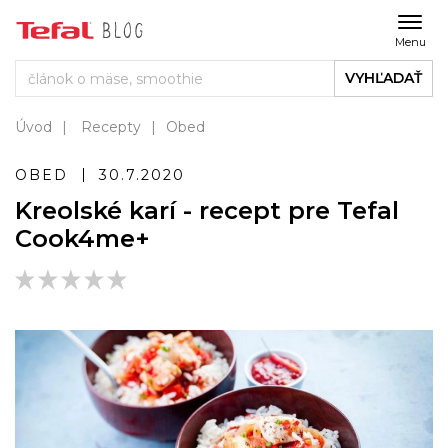
Menu
VYHĽADAŤ
Úvod
Recepty
Obed
OBED
30.7.2020
Kreolské karí - recept pre Tefal
Cook4me+