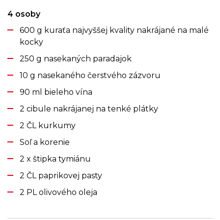
4 osoby
600 g kuraťa najvyššej kvality nakrájané na malé
kocky
250 g nasekaných paradajok
10 g nasekaného čerstvého zázvoru
90 ml bieleho vína
2 cibule nakrájanej na tenké plátky
2 ČL kurkumy
Soľ a korenie
2 x štipka tymiánu
2 ČL paprikovej pasty
2 PL olivového oleja