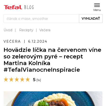
Menu
VYHĽADAŤ
Úvod
Recepty
Večera
VEČERA
6.12.2024
Hovädzie líčka na červenom víne
so zelerovým pyré – recept
Martina Kolníka
#TefalVianocneInspiracie
5
(1x)