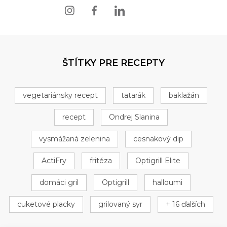
ŠTÍTKY PRE RECEPTY
vegetariánsky recept
tatarák
baklažán
recept
Ondrej Slanina
vysmážaná zelenina
cesnakový dip
ActiFry
fritéza
Optigrill Elite
domáci gril
Optigrill
halloumi
cuketové placky
grilovaný syr
+ 16 ďalších