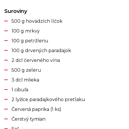
Suroviny
500 g hovädzích líčok
100 g mrkvy
100 g petržlenu
100 g drvených paradajok
2 dcl červeného vína
500 g zeleru
3 dcl mlieka
1 cibuľa
2 lyžice paradajkového pretlaku
Červená paprika (1 ks)
Čerstvý tymian
Soľ