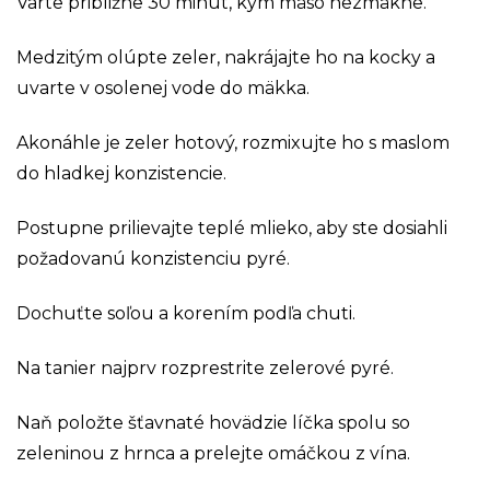
Varte približne 30 minút, kým mäso nezmäkne.
Medzitým olúpte zeler, nakrájajte ho na kocky a
uvarte v osolenej vode do mäkka.
Akonáhle je zeler hotový, rozmixujte ho s maslom
do hladkej konzistencie.
Postupne prilievajte teplé mlieko, aby ste dosiahli
požadovanú konzistenciu pyré.
Dochuťte soľou a korením podľa chuti.
Na tanier najprv rozprestrite zelerové pyré.
Naň položte šťavnaté hovädzie líčka spolu so
zeleninou z hrnca a prelejte omáčkou z vína.