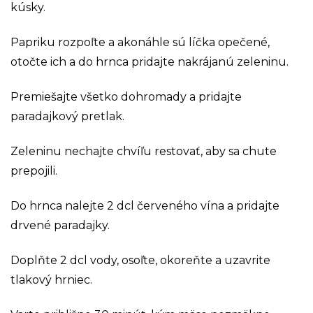
kúsky.
Papriku rozpoľte a akonáhle sú líčka opečené,
otočte ich a do hrnca pridajte nakrájanú zeleninu.
Premiešajte všetko dohromady a pridajte
paradajkový pretlak.
Zeleninu nechajte chvíľu restovať, aby sa chute
prepojili.
Do hrnca nalejte 2 dcl červeného vína a pridajte
drvené paradajky.
Doplňte 2 dcl vody, osoľte, okoreňte a uzavrite
tlakový hrniec.