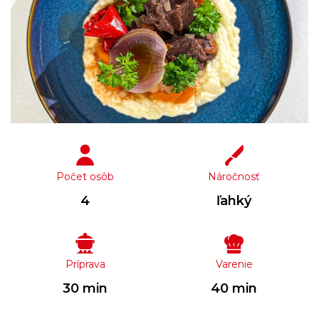
Počet osôb
Náročnosť
4
ľahký
Príprava
Varenie
30 min
40 min