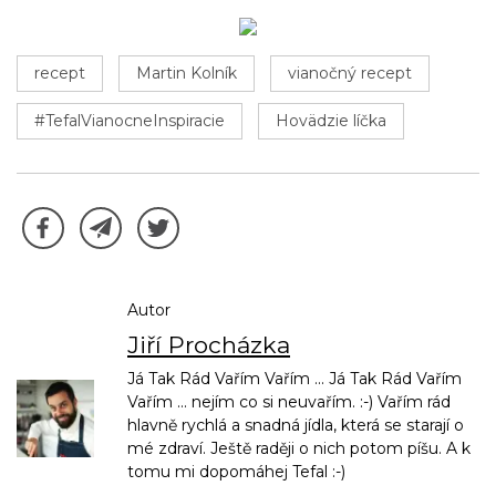
recept
Martin Kolník
vianočný recept
#TefalVianocneInspiracie
Hovädzie líčka
Autor
Jiří Procházka
Já Tak Rád Vařím Vařím ... Já Tak Rád Vařím
Vařím ... nejím co si neuvařím. :-) Vařím rád
hlavně rychlá a snadná jídla, která se starají o
mé zdraví. Ještě raději o nich potom píšu. A k
tomu mi dopomáhej Tefal :-)