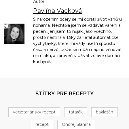
Autor
Pavlína Vacková
S narozením dcery se mi obrátil život vzhůru
nohama. Nechtěla jsem se vzdávat vaření a
pečení, jen jsem to nějak, jako všechno,
prostě nestíhala. Díky za Tefal automatické
vychytávky, které mi vždy ušetří spoustu
času a nervů, takže se můžu naplno věnovat
miminku, a zároveň si užívat zdravé domácí
kuchyně.
ŠTÍTKY PRE RECEPTY
vegetariánsky recept
tatarák
baklažán
recept
Ondrej Slanina