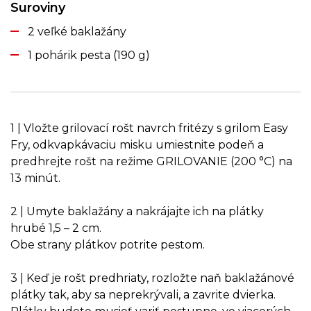
Suroviny
2 veľké baklažány
1 pohárik pesta (190 g)
1 | Vložte grilovací rošt navrch fritézy s grilom Easy
Fry, odkvapkávaciu misku umiestnite podeň a
predhrejte rošt na režime GRILOVANIE (200 °C) na
13 minút.
2 | Umyte baklažány a nakrájajte ich na plátky
hrubé 1,5 – 2 cm.
Obe strany plátkov potrite pestom.
3 | Keď je rošt predhriaty, rozložte naň baklažánové
plátky tak, aby sa neprekrývali, a zavrite dvierka.