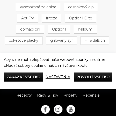
vysmážaná zelenina
cesnakový dip
ActiFry
fritéza
Optigrill Elite
domáci gril
Optigrill
halloumi
cuketové placky
grilovaný syr
+ 16 ďalších
Aby sme mohli zlepšovať naše webové stránky, musíme
ukladať súbory cookie o našich návštevníkoch.
Večeriame společne
ZAKÁZAŤ VŠETKO
NASTAVENIA
POVOLIŤ VŠETKO
Tefal
Recepty
Rady & Tipy
Príbehy
Recenzie