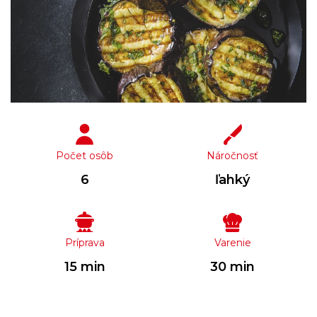
Počet osôb
Náročnosť
6
ľahký
Príprava
Varenie
15 min
30 min