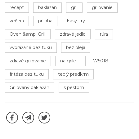
recept
baklažán
gril
grilovanie
večera
príloha
Easy Fry
Oven &amp; Grill
zdravé jedlo
rúra
vyprážané bez tuku
bez oleja
zdravé grilovanie
na grile
FW5018
fritéza bez tuku
teplý predkrm
Grilovaný baklažán
s pestom