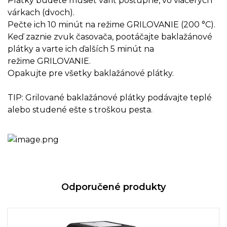
Plátky budete musieť variť postupne, vo viacerých
várkach (dvoch).
Pečte ich 10 minút na režime GRILOVANIE (200 °C).
Keď zaznie zvuk časovača, pootáčajte baklažánové
plátky a varte ich ďalších 5 minút na
režime GRILOVANIE.
Opakujte pre všetky baklažánové plátky.
TIP: Grilované baklažánové plátky podávajte teplé
alebo studené ešte s troškou pesta.
Odporučené produkty