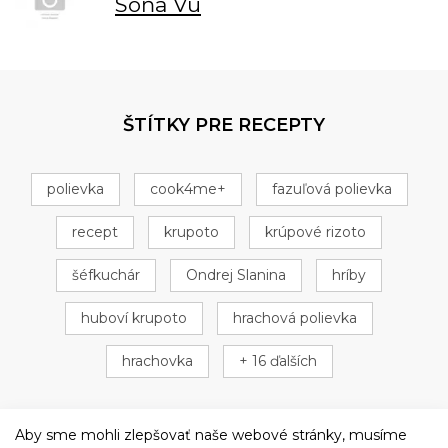
Soňa Vu
ŠTÍTKY PRE RECEPTY
polievka
cook4me+
fazuľová polievka
recept
krupoto
krúpové rizoto
šéfkuchár
Ondrej Slanina
hríby
huboví krupoto
hrachová polievka
hrachovka
+ 16 ďalších
Aby sme mohli zlepšovať naše webové stránky, musíme