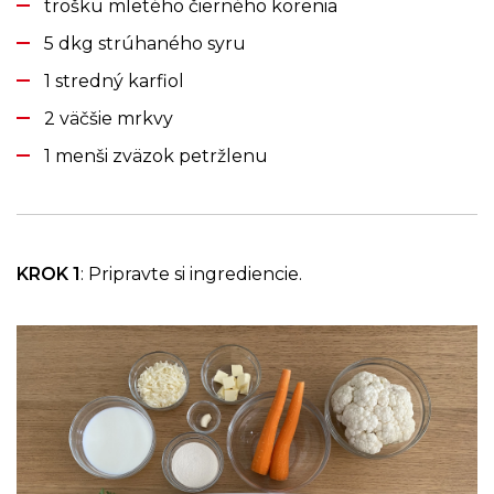
trošku mletého čierného korenia
5 dkg strúhaného syru
1 stredný karfiol
2 väčšie mrkvy
1 menši zväzok petržlenu
KROK 1
: Pripravte si ingrediencie.