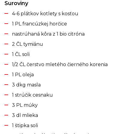
Suroviny
4-6 plátkov kotlety s kosťou
1 PL francúzkej horčice
nastrúhaná kôra z 1 bio citróna
2 ČL tymiánu
1 ČL soli
1/2 ČL čerstvo mletého čierného korenia
1 PL oleja
3 dkg masla
1 strúčik cesnaku
3 PL múky
3 dl mlieka
1 štipka soli