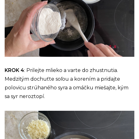
KROK 4
: Prilejte mlieko a varte do zhustnutia.
Medzitým dochuťte soľou a korením a pridajte
polovicu strúhaného syra a omáčku miešajte, kým
sa syr neroztopí.