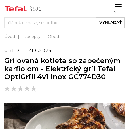
Menu
VYHĽADAŤ
Úvod
Recepty
Obed
OBED
21.6.2024
Grilovaná kotleta so zapečeným
karfiolom - Elektrický gril Tefal
OptiGrill 4v1 Inox GC774D30