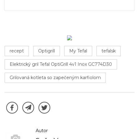
recept
Optigrill
My Tefal
tefalsk
Elektrický gril Tefal OptiGrill 4v1 Inox GC774D30
Grilovaná kotleta so zapečeným karfiolom
Autor