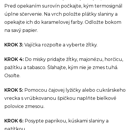
Pred opekaním surovín počkajte, kým termosignál
úplne sčervenie. Na vrch položte plátky slaniny a
opekajte ich do karamelovej farby. Odložte bokom
na savý papier.
KROK 3
:
Vajíčka rozpoľte a vyberte žĺtky.
KROK 4
:
Do misky pridajte žĺtky, majonézu, horčicu,
pažítku a tabasco. Šľahajte, kým nie je zmes tuhá.
Osoľte.
KROK 5
:
Pomocou čajovej lyžičky alebo cukrárskeho
vrecka s vrúbkovanou špičkou naplňte bielkové
polovice zmesou.
KROK 6
:
Posypte paprikou, kúskami slaniny a
pažítkou.