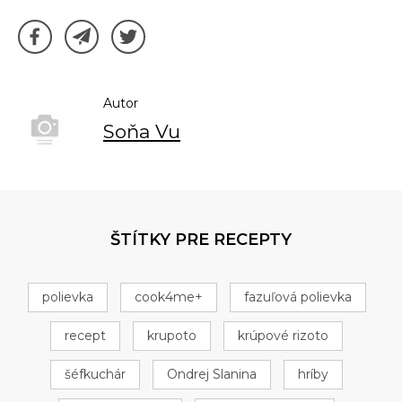
Autor
Soňa Vu
ŠTÍTKY PRE RECEPTY
polievka
cook4me+
fazuľová polievka
recept
krupoto
krúpové rizoto
šéfkuchár
Ondrej Slanina
hríby