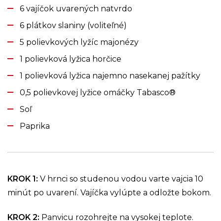
6 vajíčok uvarených natvrdo
6 plátkov slaniny (voliteľné)
5 polievkových lyžíc majonézy
1 polievková lyžica horčice
1 polievková lyžica najemno nasekanej pažítky
0,5 polievkovej lyžice omáčky Tabasco®
Soľ
Paprika
KROK 1
:
V hrnci so studenou vodou varte vajcia 10
minút po uvarení. Vajíčka vylúpte a odložte bokom.
KROK 2
:
Panvicu rozohrejte na vysokej teplote.