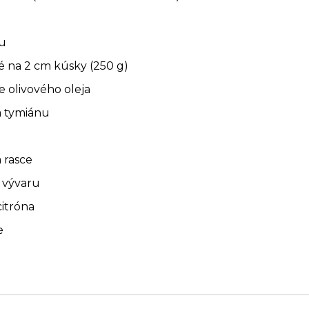
ku
é na 2 cm kúsky (250 g)
e olivového oleja
ca tymiánu
a rasce
o vývaru
citróna
e