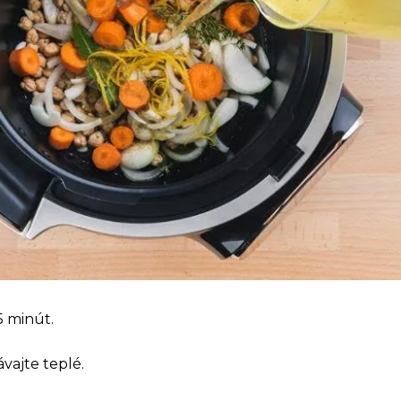
5 minút.
vajte teplé.