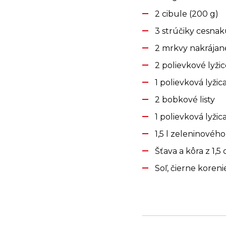
2 cibule (200 g)
3 strúčiky cesna
2 mrkvy nakrájan
2 polievkové lyžic
1 polievková lyži
2 bobkové listy
1 polievková lyžic
1,5 l zeleninovéh
Šťava a kôra z 1,5 
Soľ, čierne koreni