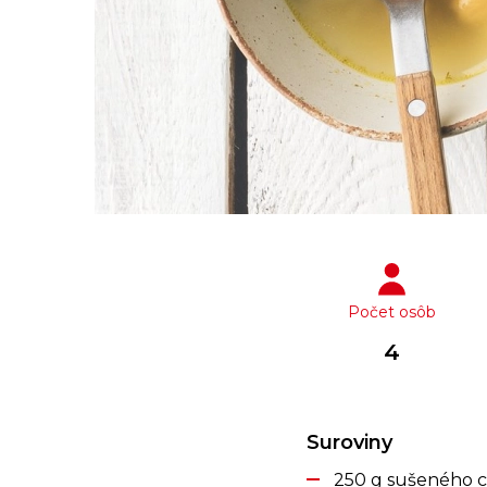
Počet osôb
4
Suroviny
250 g sušeného c