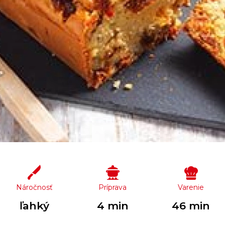
Náročnosť
Príprava
Varenie
ľahký
4 min
46 min