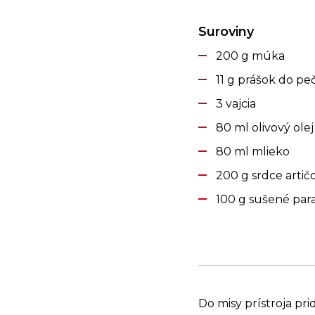
Suroviny
200 g múka
11 g prášok do pe
3 vajcia
80 ml olivový olej
80 ml mlieko
200 g srdce arti
100 g sušené par
Do misy prístroja pr