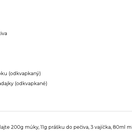
čiva
čoku (odkvapkaný)
adajky (odkvapkané)
idajte 200g múky, 11g prášku do pečiva, 3 vajíčka, 80ml m