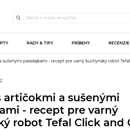
PTY
RADY & TIPY
PRÍBEHY
RECENZIE
 a sušenými paradajkami - recept pre varný kuchynský robot Tefal
22
s artičokmi a sušenými
ami - recept pre varný
ý robot Tefal Click and