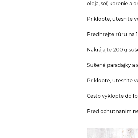
oleja, soľ, korenie a 
Priklopte, utesnite ve
Predhrejte rúru na 
Nakrájajte 200 g suš
Sušené paradajky a ar
Priklopte, utesnite ve
Cesto vyklopte do fo
Pred ochutnaním ne