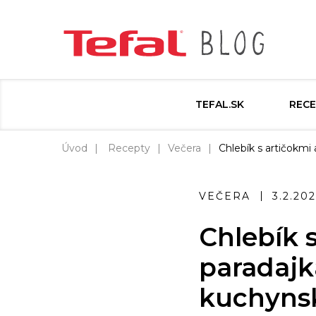
TEFAL.SK
RECE
Úvod
Recepty
Večera
Chlebík s artičokmi
VEČERA
3.2.20
Chlebík 
paradajk
kuchynsk