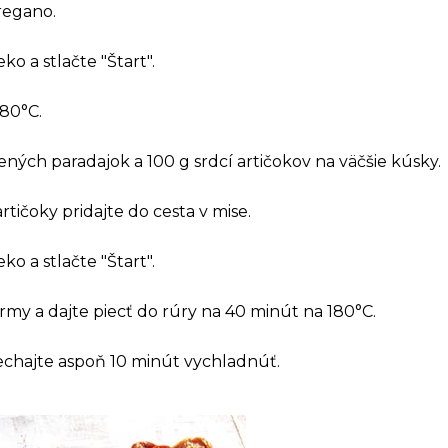
oregano.
ko a stlačte "Štart".
180°C.
ených paradajok a 100 g srdcí artičokov na väčšie kúsky.
tičoky pridajte do cesta v mise.
ko a stlačte "Štart".
rmy a dajte piecť do rúry na 40 minút na 180°C.
chajte aspoň 10 minút vychladnúť.