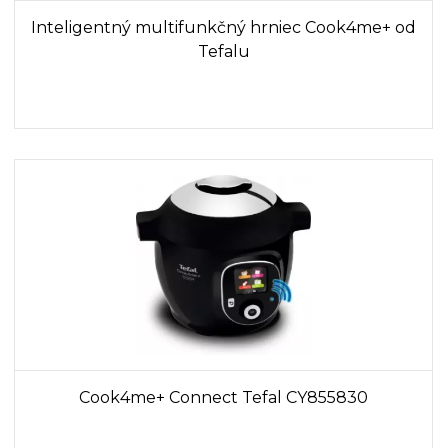
Inteligentný multifunkčný hrniec Cook4me+ od
Tefalu
Cook4me+ Connect Tefal CY855830