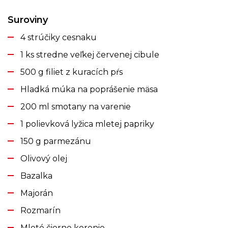
Suroviny
4 strúčiky cesnaku
1 ks stredne veľkej červenej cibule
500 g filiet z kuracích pŕs
Hladká múka na poprášenie mäsa
200 ml smotany na varenie
1 polievková lyžica mletej papriky
150 g parmezánu
Olivový olej
Bazalka
Majorán
Rozmarín
Mleté čierne korenie