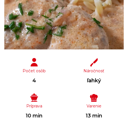
Počet osôb
Náročnosť
4
ľahký
Príprava
Varenie
10 min
13 min