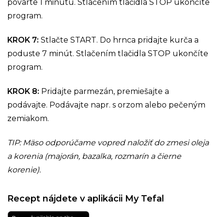
povarte 1 minútu. Stlačením tlačidla STOP ukončíte
program.
KROK 7:
Stlačte START. Do hrnca pridajte kurča a
poduste 7 minút. Stlačením tlačidla STOP ukončíte
program.
KROK 8:
Pridajte parmezán, premiešajte a
podávajte. Podávajte napr. s orzom alebo pečeným
zemiakom.
TIP: Mäso odporúčame vopred naložiť do zmesi oleja
a korenia (majorán, bazalka, rozmarín a čierne
korenie).
Recept nájdete v aplikácii My Tefal