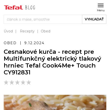
Menu
VYHĽADAŤ
Úvod
Recepty
Obed
OBED
9.12.2024
Cesnakové kurča - recept pre
Multifunkčný elektrický tlakový
hrniec Tefal Cook4Me+ Touch
CY912831