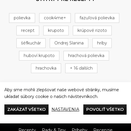
polievka
cook4me+
fazuľová polievka
recept
krupoto
krúpové rizoto
šéfkuchár
Ondrej Slanina
hríby
huboví krupoto
hrachová polievka
hrachovka
+ 16 ďalších
Aby sme mohli zlepšovať naše webové stránky, musíme
ukladať súbory cookie o našich návštevníkoch.
Večeriame společne
ZAKÁZAŤ VŠETKO
NASTAVENIA
POVOLIŤ VŠETKO
Tefal
Recepty
Rady & Tipy
Príbehy
Recenzie