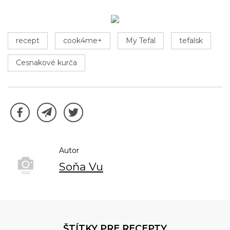
recept
cook4me+
My Tefal
tefalsk
Cesnakové kurča
Autor
Soňa Vu
ŠTÍTKY PRE RECEPTY