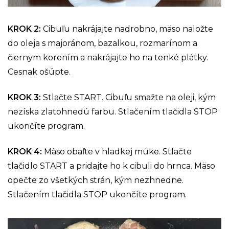
KROK 2:
Cibuľu nakrájajte nadrobno, mäso naložte
do oleja s majoránom, bazalkou, rozmarínom a
čiernym korením a nakrájajte ho na tenké plátky.
Cesnak ošúpte.
KROK 3:
Stlačte START. Cibuľu smažte na oleji, kým
nezíska zlatohnedú farbu. Stlačením tlačidla STOP
ukončíte program.
KROK 4:
Mäso obaľte v hladkej múke. Stlačte
tlačidlo START a pridajte ho k cibuli do hrnca. Mäso
opečte zo všetkých strán, kým nezhnedne.
Stlačením tlačidla STOP ukončíte program.