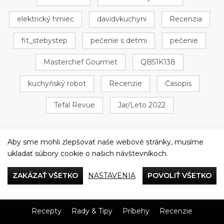
elektrický hrniec
davidvkuchyni
Recenzia
fit_stebystep
pečenie s deťmi
pečenie
Masterchef Gourmet
QB51K138
kuchyňský robot
Recenzie
Časopis
Tefal Revue
Jar/Leto 2022
Aby sme mohli zlepšovať naše webové stránky, musíme
ukladať súbory cookie o našich návštevníkoch.
Večeriame společne
ZAKÁZAŤ VŠETKO
NASTAVENIA
POVOLIŤ VŠETKO
Tefal
Recepty
Rady & Tipy
Príbehy
Recenzie