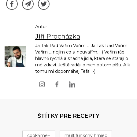
Autor
Jiří Procházka
Já Tak Rád Vařím Vařím ... Já Tak Rád Vařím
Vařím ... nejím co si neuvařím. :-) Vařím rád
hlavně rychlá a snadná jídla, která se starají o
mé zdraví. Ještě raději o nich potom píšu. A k
tomu mi dopomáhej Tefal :-)
ŠTÍTKY PRE RECEPTY
cook4me+
multifunkčný hrniec