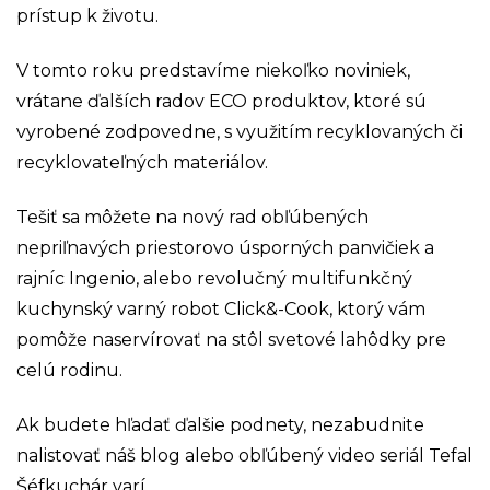
prístup k životu.
V tomto roku predstavíme niekoľko noviniek,
vrátane ďalších radov ECO produktov, ktoré sú
vyrobené zodpovedne, s využitím recyklovaných či
recyklovateľných materiálov.
Tešiť sa môžete na nový rad obľúbených
nepriľnavých priestorovo úsporných panvičiek a
rajníc Ingenio, alebo revolučný multifunkčný
kuchynský varný robot Click&-Cook, ktorý vám
pomôže naservírovať na stôl svetové lahôdky pre
celú rodinu.
Ak budete hľadať ďalšie podnety, nezabudnite
nalistovať náš blog alebo obľúbený video seriál Tefal
Šéfkuchár varí.