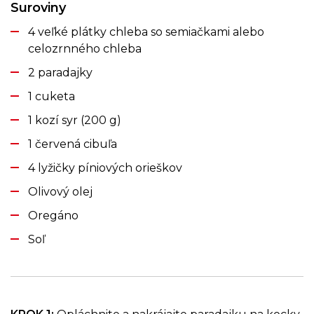
Suroviny
4 veľké plátky chleba so semiačkami alebo
celozrnného chleba
2 paradajky
1 cuketa
1 kozí syr (200 g)
1 červená cibuľa
4 lyžičky píniových orieškov
Olivový olej
Oregáno
Soľ