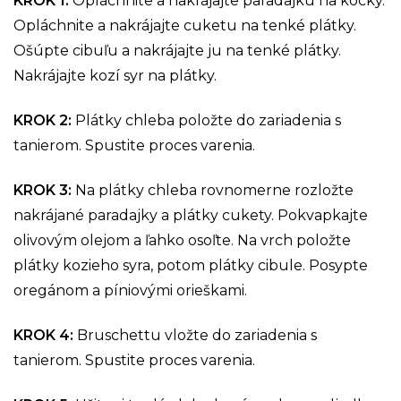
KROK 1
:
Opláchnite a nakrájajte paradajku na kocky.
Opláchnite a nakrájajte cuketu na tenké plátky.
Ošúpte cibuľu a nakrájajte ju na tenké plátky.
Nakrájajte kozí syr na plátky.
KROK 2
:
Plátky chleba položte do zariadenia s
tanierom. Spustite proces varenia.
KROK 3
:
Na plátky chleba rovnomerne rozložte
nakrájané paradajky a plátky cukety. Pokvapkajte
olivovým olejom a ľahko osoľte. Na vrch položte
plátky kozieho syra, potom plátky cibule. Posypte
oregánom a píniovými orieškami.
KROK 4
:
Bruschettu vložte do zariadenia s
tanierom. Spustite proces varenia.