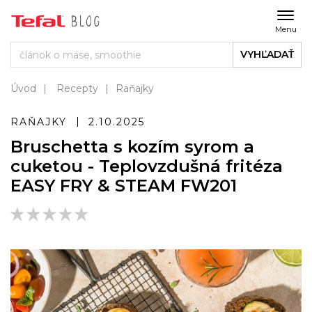
Menu
VYHĽADAŤ
Úvod
Recepty
Raňajky
RAŇAJKY
2.10.2025
Bruschetta s kozím syrom a
cuketou - Teplovzdušná fritéza
EASY FRY & STEAM FW201